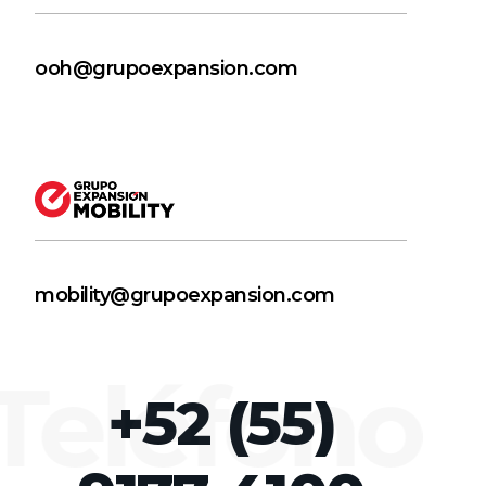
ooh@grupoexpansion.com
mobility@grupoexpansion.com
 Teléfono
+52 (55)