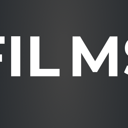
F
I
L
M