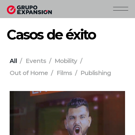
Casos de éxito
All
Events
Mobility
Out of Home
Films
Publishing